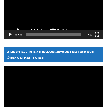
ล่
น
ไ
ฟ
ล์
วิ
00:00
16:05
ดี
โ
งานบริการวิชาการ สถาบันวิจัยและพัฒนา มรภ เลย พื้นที่
อ
พันธกิจ อ ปากชม จ เลย
ตั
ว
เ
ล่
น
ไ
ฟ