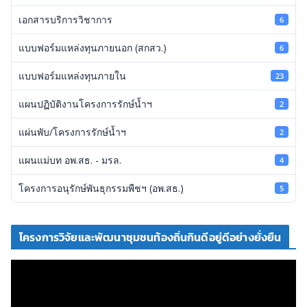
เอกสารบริการวิชาการ
6
แบบฟอร์มแหล่งทุนภายนอก (สกสว.)
6
แบบฟอร์มแหล่งทุนภายใน
23
แผนปฏิบัติงานโครงการรักษ์น้ำฯ
2
แผ่นพับ/โครงการรักษ์น้ำฯ
2
แผนแม่บท อพ.สธ. - มรล.
4
โครงการอนุรักษ์พันธุกรรมพืชฯ (อพ.สธ.)
5
โครงการวิจัยและพัฒนาชุมชนท้องถิ่นกินดีอยู่ดีอย่างยั่งยืน
ตั
ว
เ