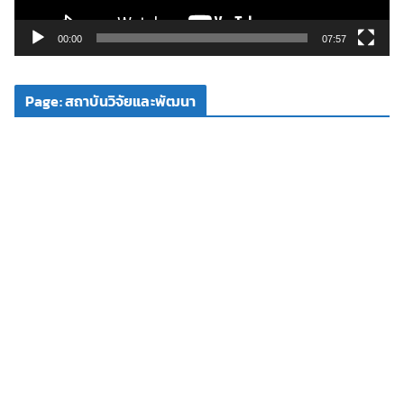
ล์
วิ
00:00
07:57
ดี
โ
Page: สถาบันวิจัยและพัฒนา
อ