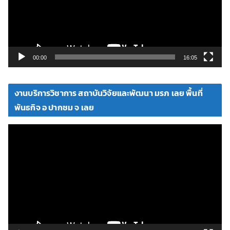
น
ไ
ฟ
ล์
วิ
00:00
16:05
ดี
โ
งานบริการวิชาการ สถาบันวิจัยและพัฒนา มรภ เลย พื้นที่
อ
พันธกิจ อ ปากชม จ เลย
ตั
ว
เ
ล่
น
ไ
ฟ
ล์