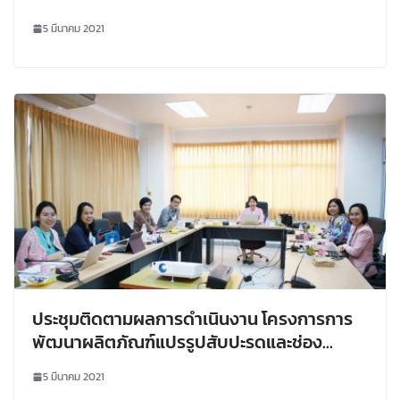
ท้าทายทางการวิจัยและนวัตกรรมเพื่อสังคมท้อง
5 มีนาคม 2021
ถิ่นวิถีใหม่” ณ ห้องประชุมสัมมนา ชั้น 2 อาคาร
ศูนย์คอมพิวเตอร์และศูนย์ภาษา มหาวิทยาลัย
ราชภัฏเลย ในรูปแบบ Teleconference ผ่าน
โปรแกรม Zoom และ Google Meet
ประชุมติดตามผลการดำเนินงาน โครงการการ
พัฒนาผลิตภัณฑ์แปรรูปสับปะรดและช่อง
ทางการตลาดเพื่อเพิ่มรายได้ให้กับเกษตรกร
5 มีนาคม 2021
อำเภอภูเรือ จังหวัดเลย นอกจากนี้ได้ video