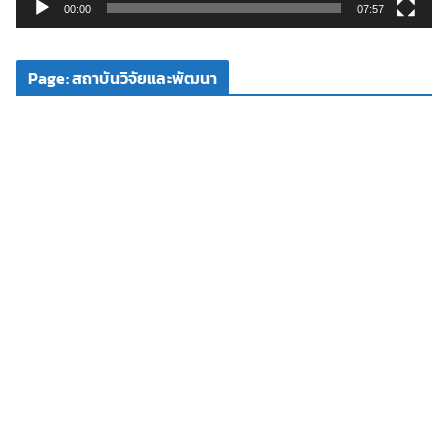
วิ
00:00
07:57
ดี
โ
Page: สถาบันวิจัยและพัฒนา
อ