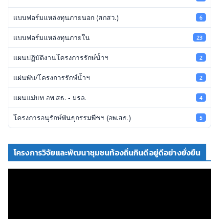
แบบฟอร์มแหล่งทุนภายนอก (สกสว.)
6
แบบฟอร์มแหล่งทุนภายใน
23
แผนปฏิบัติงานโครงการรักษ์น้ำฯ
2
แผ่นพับ/โครงการรักษ์น้ำฯ
2
แผนแม่บท อพ.สธ. - มรล.
4
โครงการอนุรักษ์พันธุกรรมพืชฯ (อพ.สธ.)
5
โครงการวิจัยและพัฒนาชุมชนท้องถิ่นกินดีอยู่ดีอย่างยั่งยืน
ตั
ว
เ
ล่