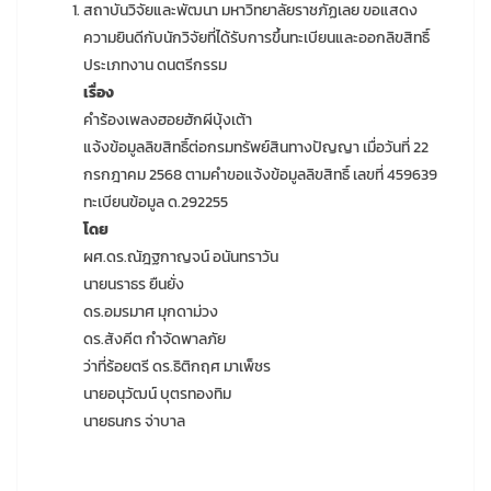
สถาบันวิจัยและพัฒนา มหาวิทยาลัยราชภัฏเลย ขอแสดง
ความยินดีกับนักวิจัยที่ได้รับการขึ้นทะเบียนและออกลิขสิทธิ์
ประเภทงาน ดนตรีกรรม
เรื่อง
คำร้องเพลงฮอยฮักผีบุ้งเต้า
แจ้งข้อมูลลิขสิทธิ์ต่อกรมทรัพย์สินทางปัญญา เมื่อวันที่ 22
กรกฎาคม 2568 ตามคำขอแจ้งข้อมูลลิขสิทธิ์ เลขที่ 459639
ทะเบียนข้อมูล ด.292255
โดย
ผศ.ดร.ณัฎฐกาญจน์ อนันทราวัน
นายนราธร ยืนยั่ง
ดร.อมรมาศ มุกดาม่วง
ดร.สังคีต กำจัดพาลภัย
ว่าที่ร้อยตรี ดร.ธิติกฤศ มาเพ็ชร
นายอนุวัฒน์ บุตรทองทิม
นายธนกร จ่าบาล