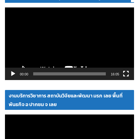
ตั
ว
เ
ล่
น
ไ
ฟ
ล์
วิ
00:00
16:05
ดี
โ
งานบริการวิชาการ สถาบันวิจัยและพัฒนา มรภ เลย พื้นที่
อ
พันธกิจ อ ปากชม จ เลย
ตั
ว
เ