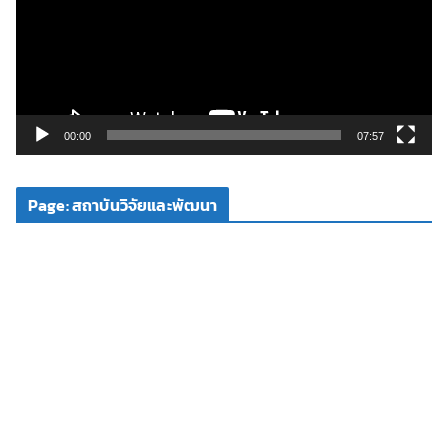
ล่
น
ไ
ฟ
ล์
วิ
00:00
07:57
ดี
โ
Page: สถาบันวิจัยและพัฒนา
อ