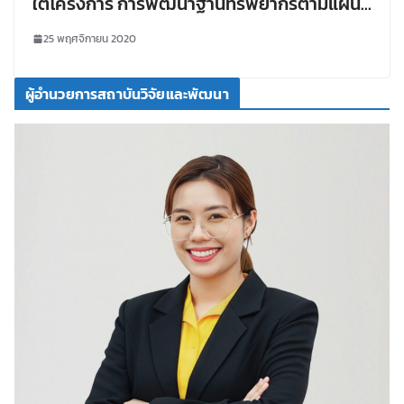
ใต้โครงการ การพัฒนาฐานทรัพยากรตามแผน
แม่บท โครงการ อพ.สธ. มหาวิทยาลัยราชภัฏเลย
25 พฤศจิกายน 2020
ประจำปี พ.ศ. 2564
ผู้อำนวยการสถาบันวิจัยและพัฒนา