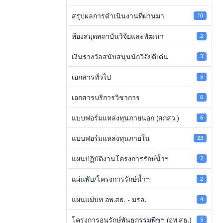
สรุปผลการดำเนินงานที่ผ่านมา
10
ห้องสมุดสถาบันวิจัยและพัฒนา
2
เงินรางวัลสนับสนุนนักวิจัยดีเด่น
3
เอกสารทั่วไป
5
เอกสารบริการวิชาการ
6
แบบฟอร์มแหล่งทุนภายนอก (สกสว.)
6
แบบฟอร์มแหล่งทุนภายใน
23
แผนปฏิบัติงานโครงการรักษ์น้ำฯ
2
แผ่นพับ/โครงการรักษ์น้ำฯ
2
แผนแม่บท อพ.สธ. - มรล.
4
โครงการอนุรักษ์พันธุกรรมพืชฯ (อพ.สธ.)
5