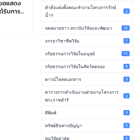
 ขอแสดง
คำสั่งแต่งตั้งคณะทำงานโครงการรักษ์
ได้รับการ
2
น้ำฯ
ทางปัญญา
จดหมายข่าว สถาบันวิจัยและพัฒนา
12
จรรยาวิชาชีพวิจัย
1
จริยธรรมการวิจัยในมนุษย์
11
จริยธรรมการวิจัยในสัตว์ทดลอง
8
ดาวน์โหลดเอกสาร
3
ตารางการดำเนินงานฝ่ายงานโครงการ
2
พระราชดำริ
ตีพิมพ์
3
ทรัพย์สินทางปัญญา
5
ทุนวิจัยล่าสุด
5