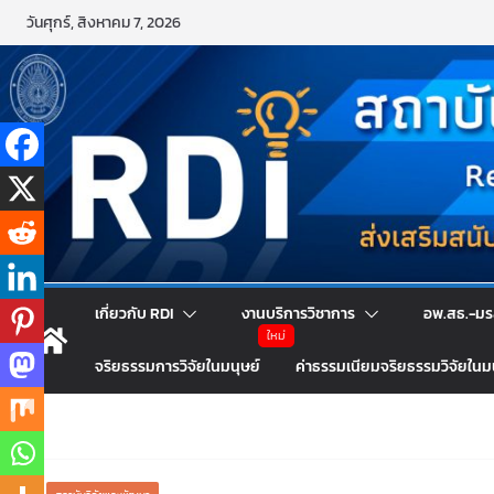
Skip
วันศุกร์, สิงหาคม 7, 2026
to
content
เกี่ยวกับ RDI
งานบริการวิชาการ
อพ.สธ.-มร
จริยธรรมการวิจัยในมนุษย์
ค่าธรรมเนียมจริยธรรมวิจัยในม