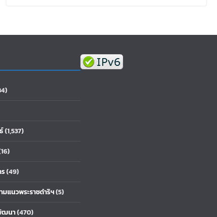
ข่ายมหาวิทยาลัยราชภัฏและหน่วยงานภาคี ภาย
ใต้แผนงานวิจัยการยกระดับศักยภาพการท่อง
เที่ยวโดยชุมชนเชิงสร้างสรรค์เพื่อพัฒนาพื้นที่
บนฐานอัตลักษณ์ท้องถิ่น ปี 2
84)
ธ์
(1,537)
(16)
าร
(49)
้ตามแนวพระราชดำริฯ
(5)
พัฒนา
(470)