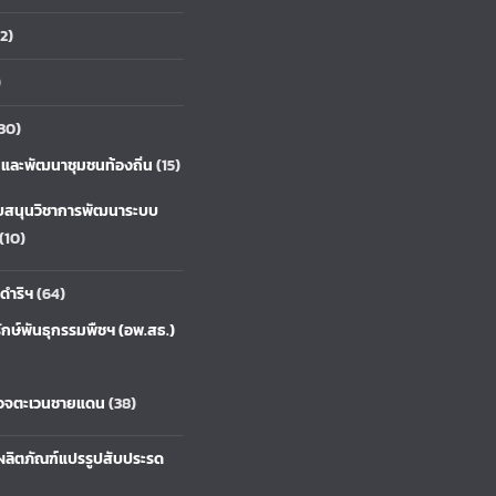
2)
)
30)
ยและพัฒนาชุมชนท้องถิ่น
(15)
บสนุนวิชาการพัฒนาระบบ
(10)
ดำริฯ
(64)
ักษ์พันธุกรรมพืชฯ (อพ.สธ.)
รวจตะเวนชายแดน
(38)
ลิตภัณฑ์แปรรูปสับประรด