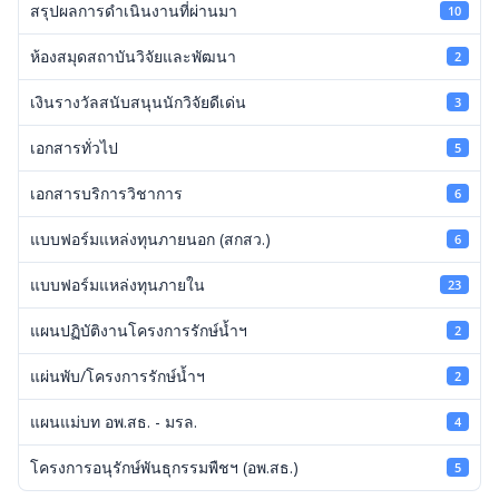
สรุปผลการดำเนินงานที่ผ่านมา
10
ห้องสมุดสถาบันวิจัยและพัฒนา
2
เงินรางวัลสนับสนุนนักวิจัยดีเด่น
3
เอกสารทั่วไป
5
เอกสารบริการวิชาการ
6
แบบฟอร์มแหล่งทุนภายนอก (สกสว.)
6
แบบฟอร์มแหล่งทุนภายใน
23
แผนปฏิบัติงานโครงการรักษ์น้ำฯ
2
แผ่นพับ/โครงการรักษ์น้ำฯ
2
แผนแม่บท อพ.สธ. - มรล.
4
โครงการอนุรักษ์พันธุกรรมพืชฯ (อพ.สธ.)
5