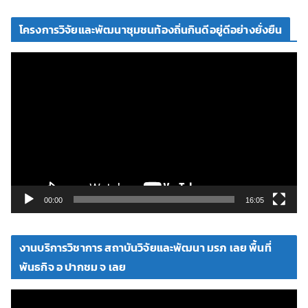
โครงการวิจัยและพัฒนาชุมชนท้องถิ่นกินดีอยู่ดีอย่างยั่งยืน
ตั
ว
เ
ล่
น
ไ
ฟ
ล์
วิ
00:00
16:05
ดี
โ
งานบริการวิชาการ สถาบันวิจัยและพัฒนา มรภ เลย พื้นที่
อ
พันธกิจ อ ปากชม จ เลย
ตั