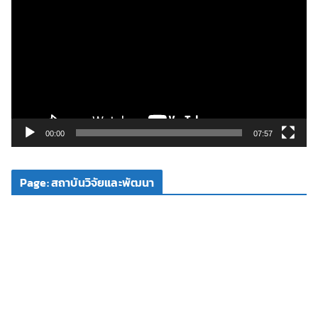
ว
เ
ล่
น
ไ
ฟ
ล์
วิ
00:00
07:57
ดี
โ
Page: สถาบันวิจัยและพัฒนา
อ