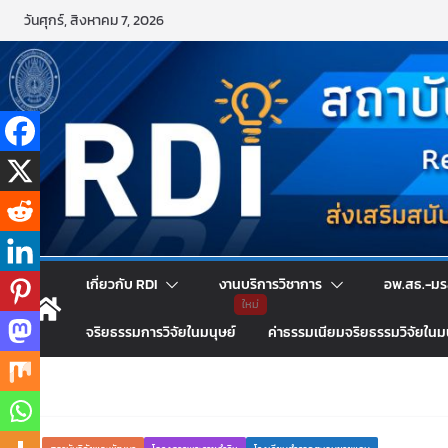
Skip
วันศุกร์, สิงหาคม 7, 2026
to
content
เกี่ยวกับ RDI
งานบริการวิชาการ
อพ.สธ.-มร
จริยธรรมการวิจัยในมนุษย์
ค่าธรรมเนียมจริยธรรมวิจัยในม