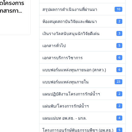
เอกสารการ
สรุปผลการดำเนินงานที่ผ่านมา
10
ที่จัดสรร
ห้องสมุดสถาบันวิจัยและพัฒนา
2
เงินรางวัลสนับสนุนนักวิจัยดีเด่น
3
เอกสารทั่วไป
5
เอกสารบริการวิชาการ
6
แบบฟอร์มแหล่งทุนภายนอก (สกสว.)
6
แบบฟอร์มแหล่งทุนภายใน
23
แผนปฏิบัติงานโครงการรักษ์น้ำฯ
2
แผ่นพับ/โครงการรักษ์น้ำฯ
2
แผนแม่บท อพ.สธ. - มรล.
4
โครงการอนุรักษ์พันธุกรรมพืชฯ (อพ.สธ.)
5