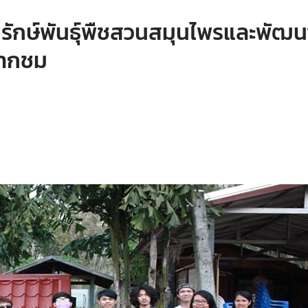
ักษ์พันธุ์พืชสวนสมุนไพรและพัฒนาพ
ปากชม