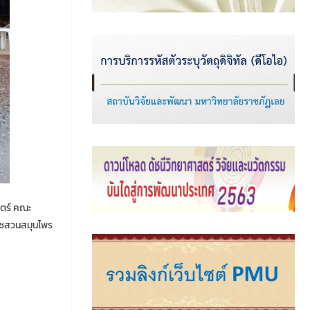
สตร์ คณะ
พืชสวนสมุนไพร