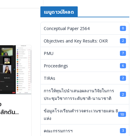
เมนูดาวน์โหลด
Conceptual Paper 2564
0
Objectives and Key Results: OKR
2
PMU
7
Proceedings
6
TIRAs
2
การให้ทุนไปนำเสนอผลงานวิจัยในการ
2
ประชุมวิชาการระดับชาติ-นานาชาติ
ง
ลักดัน
ข้อมูลโรงเรียนตำรวจตระเวนชายแดน 8
10
้ยง)
แห่ง
คณะกรรมการฯ
3