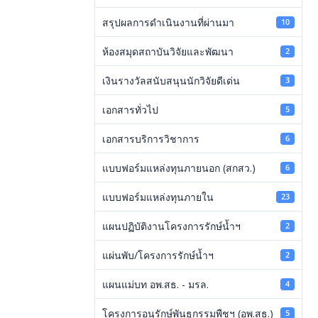
สรุปผลการดำเนินงานที่ผ่านมา
10
ห้องสมุดสถาบันวิจัยและพัฒนา
2
เงินรางวัลสนับสนุนนักวิจัยดีเด่น
3
เอกสารทั่วไป
5
เอกสารบริการวิชาการ
6
แบบฟอร์มแหล่งทุนภายนอก (สกสว.)
6
แบบฟอร์มแหล่งทุนภายใน
23
แผนปฏิบัติงานโครงการรักษ์น้ำฯ
2
แผ่นพับ/โครงการรักษ์น้ำฯ
2
แผนแม่บท อพ.สธ. - มรล.
4
โครงการอนุรักษ์พันธุกรรมพืชฯ (อพ.สธ.)
5