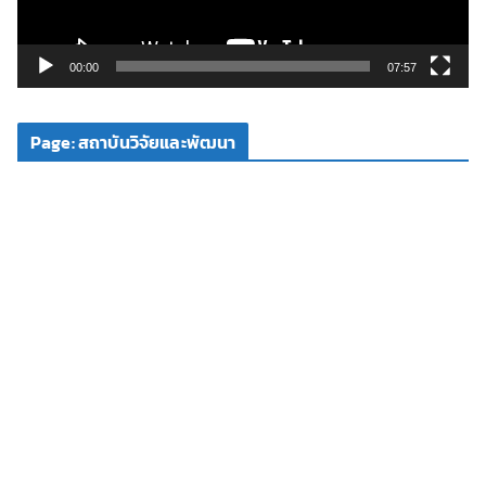
ฟ
ล์
วิ
00:00
07:57
ดี
โ
Page: สถาบันวิจัยและพัฒนา
อ