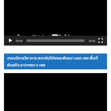
เ
ล่
น
ไ
ฟ
ล์
วิ
00:00
16:05
ดี
โ
งานบริการวิชาการ สถาบันวิจัยและพัฒนา มรภ เลย พื้นที่
อ
พันธกิจ อ ปากชม จ เลย
ตั
ว
เ
ล่
น
ไ