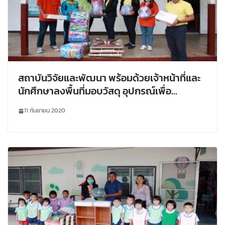
สถาบันวิจัยและพัฒนา พร้อมด้วยเจ้าหน้าที่และ
นักศึกษาลงพื้นที่มอบวัสดุ อุปกรณ์เพื่อ
สนับสนุนการเรียนการสอน ให้แก่
11 กันยายน 2020
รร.ตชด.บ้านนาปอ อ.นาแห้ว และ รร.ตชด.เฉลิ
มราษฏร์บำรุง อ.ด่านซ้าย จ.เลย