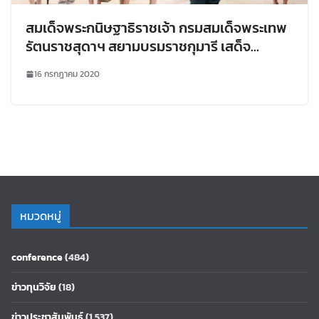
สมเด็จพระกนิษฐาธิราชเจ้า กรมสมเด็จพระเทพ
รัตนราชสุดาฯ สยามบรมราชกุมารี เสด็จ
พระราชดำเนินทรงปฏิบัติพระราชกรณียกิจใน
16 กรกฎาคม 2020
พื้นที่จังหวัดเลย มหาวิทยาลัยราชภัฏเลย โดย
สถาบันวิจัยและพัฒนาและคณะ ร่วมเฝ้ารับ
เสด็จฯ ณ โรงเรียนตำรวจตระเวนชายแดนบ้าน
หมันขาว
หมวดหมู่
conference
(484)
ข่าวทุนวิจัย
(18)
ข่าวประชาสัมพันธ์
(1,537)