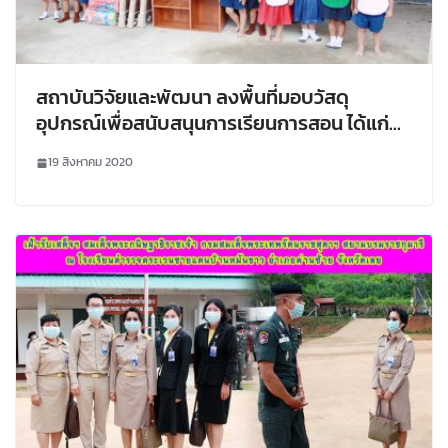
สถาบันวิจัยและพัฒนา ลงพื้นที่มอบวัสดุ
อุปกรณ์เพื่อสนับสนุนการเรียนการสอน ได้แก่
โต๊ะญี่ปุ่น เสื้อกันเปื้อน ที่นอนสำหรับเด็กอนุบาล
19 สิงหาคม 2020
เบาะรองนั่ง แก้วน้ำ ผ้าเช็ดหน้า และชั้นวางของ
ให้แก่ โรงเรียนตำรวจตระเวนชายแดน บ้านหนอง
แคน และบ้านวังชมภู