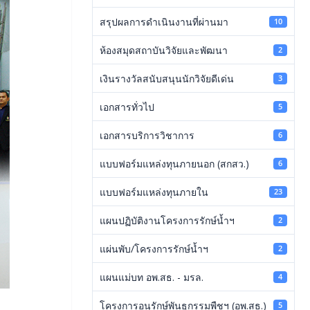
สรุปผลการดำเนินงานที่ผ่านมา
10
ห้องสมุดสถาบันวิจัยและพัฒนา
2
เงินรางวัลสนับสนุนนักวิจัยดีเด่น
3
เอกสารทั่วไป
5
เอกสารบริการวิชาการ
6
แบบฟอร์มแหล่งทุนภายนอก (สกสว.)
6
แบบฟอร์มแหล่งทุนภายใน
23
แผนปฏิบัติงานโครงการรักษ์น้ำฯ
2
แผ่นพับ/โครงการรักษ์น้ำฯ
2
แผนแม่บท อพ.สธ. - มรล.
4
โครงการอนุรักษ์พันธุกรรมพืชฯ (อพ.สธ.)
5