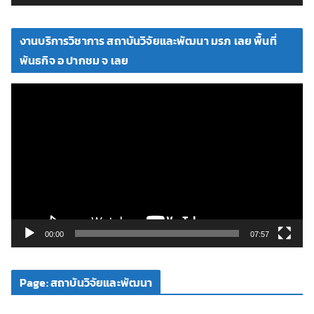
ดี
โ
งานบริการวิชาการ สถาบันวิจัยและพัฒนา มรภ เลย พื้นที่
อ
พันธกิจ อ ปากชม จ เลย
ตั
ว
เ
ล่
น
ไ
ฟ
ล์
วิ
00:00
07:57
ดี
โ
Page: สถาบันวิจัยและพัฒนา
อ