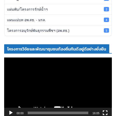
แผ่นพับ/โครงการรักษ์น้ำฯ
2
แผนแม่บท อพ.สธ. - มรล.
4
โครงการอนุรักษ์พันธุกรรมพืชฯ (อพ.สธ.)
5
โครงการวิจัยและพัฒนาชุมชนท้องถิ่นกินดีอยู่ดีอย่างยั่งยืน
ตั
ว
เ
ล่
น
ไ
ฟ
ล์
วิ
00:00
16:05