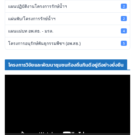
แผนปฏิบัติงานโครงการรักษ์น้ำฯ
2
แผ่นพับ/โครงการรักษ์น้ำฯ
2
แผนแม่บท อพ.สธ. - มรล.
4
โครงการอนุรักษ์พันธุกรรมพืชฯ (อพ.สธ.)
5
โครงการวิจัยและพัฒนาชุมชนท้องถิ่นกินดีอยู่ดีอย่างยั่งยืน
ตั
ว
เ
ล่
น
ไ
ฟ
ล์