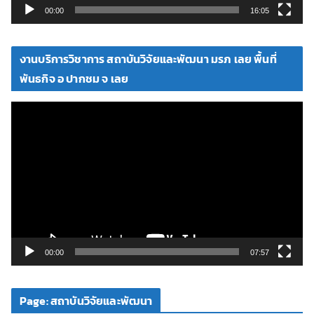
วิ
00:00
16:05
ดี
โ
งานบริการวิชาการ สถาบันวิจัยและพัฒนา มรภ เลย พื้นที่
อ
พันธกิจ อ ปากชม จ เลย
ตั
ว
เ
ล่
น
ไ
ฟ
ล์
วิ
00:00
07:57
ดี
โ
Page: สถาบันวิจัยและพัฒนา
อ