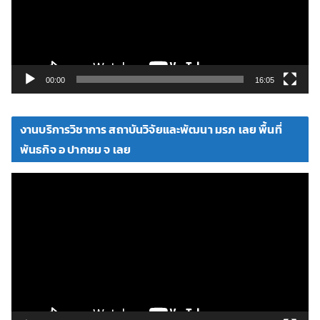
น
ไ
ฟ
ล์
วิ
00:00
16:05
ดี
โ
งานบริการวิชาการ สถาบันวิจัยและพัฒนา มรภ เลย พื้นที่
อ
พันธกิจ อ ปากชม จ เลย
ตั
ว
เ
ล่
น
ไ
ฟ
ล์