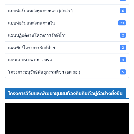
แบบฟอร์มแหล่งทุนภายนอก (สกสว.)
6
แบบฟอร์มแหล่งทุนภายใน
23
แผนปฏิบัติงานโครงการรักษ์น้ำฯ
2
แผ่นพับ/โครงการรักษ์น้ำฯ
2
แผนแม่บท อพ.สธ. - มรล.
4
โครงการอนุรักษ์พันธุกรรมพืชฯ (อพ.สธ.)
5
โครงการวิจัยและพัฒนาชุมชนท้องถิ่นกินดีอยู่ดีอย่างยั่งยืน
ตั
ว
เ
ล่