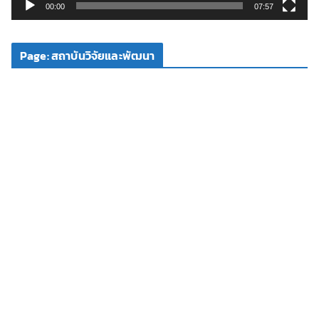
วิ
00:00
07:57
ดี
โ
Page: สถาบันวิจัยและพัฒนา
อ