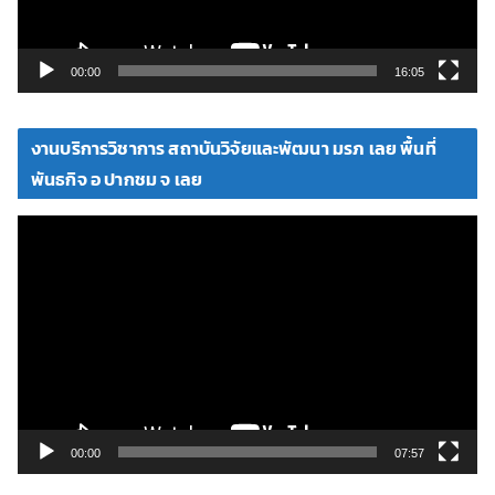
ฟ
ล์
วิ
00:00
16:05
ดี
โ
งานบริการวิชาการ สถาบันวิจัยและพัฒนา มรภ เลย พื้นที่
อ
พันธกิจ อ ปากชม จ เลย
ตั
ว
เ
ล่
น
ไ
ฟ
ล์
วิ
00:00
07:57
ดี