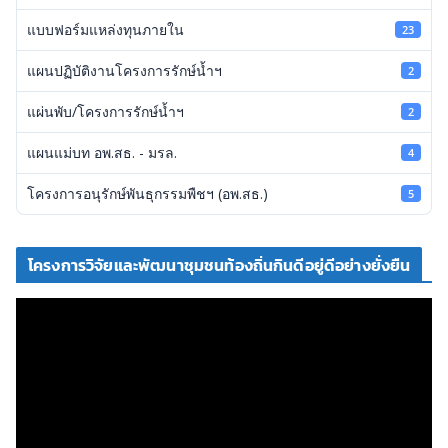
แบบฟอร์มแหล่งทุนภายใน
23
แผนปฏิบัติงานโครงการรักษ์น้ำฯ
2
แผ่นพับ/โครงการรักษ์น้ำฯ
2
แผนแม่บท อพ.สธ. - มรล.
4
โครงการอนุรักษ์พันธุกรรมพืชฯ (อพ.สธ.)
5
โครงการวิจัยและพัฒนาชุมชนท้องถิ่นกินดีอยู่ดีอย่างยั่งยืน
ตั
ว
เ
ล่
น
ไ