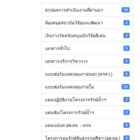
สรุปผลการดำเนินงานที่ผ่านมา
10
ห้องสมุดสถาบันวิจัยและพัฒนา
2
เงินรางวัลสนับสนุนนักวิจัยดีเด่น
3
เอกสารทั่วไป
5
เอกสารบริการวิชาการ
6
แบบฟอร์มแหล่งทุนภายนอก (สกสว.)
6
แบบฟอร์มแหล่งทุนภายใน
23
แผนปฏิบัติงานโครงการรักษ์น้ำฯ
2
แผ่นพับ/โครงการรักษ์น้ำฯ
2
แผนแม่บท อพ.สธ. - มรล.
4
โครงการอนุรักษ์พันธุกรรมพืชฯ (อพ.สธ.)
5