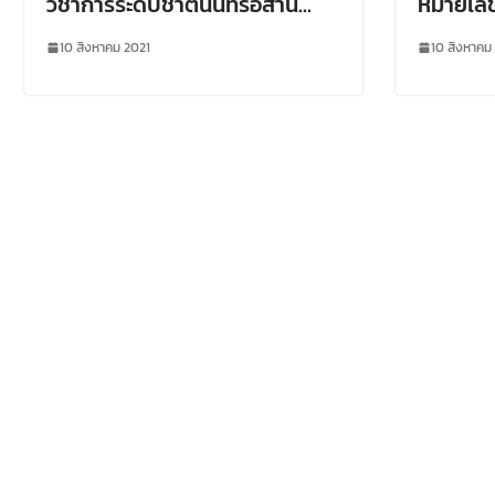
วิชาการระดับชาตินนทรีอีสาน
หมายเลขโ
ครั้งที่ 9” มหาวิทยาลัย
นงานฯ 
10 สิงหาคม 2021
10 สิงหาคม
เกษตรศาสตร์ วิทยาเขต
วิจัยกา
เฉลิมพระเกียรติ จังหวัดสกลนคร