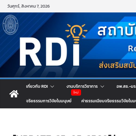
Skip
วันศุกร์, สิงหาคม 7, 2026
to
content
เกี่ยวกับ RDI
งานบริการวิชาการ
อพ.สธ.-มร
จริยธรรมการวิจัยในมนุษย์
ค่าธรรมเนียมจริยธรรมวิจัยในม