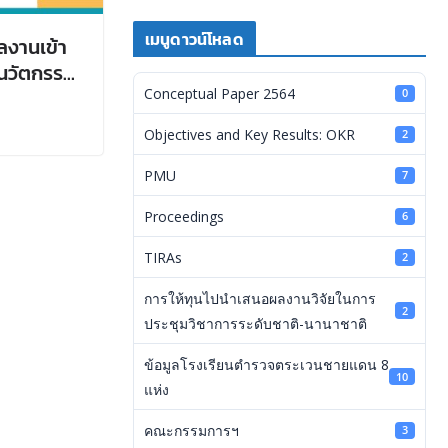
เมนูดาวน์โหลด
ลงานเข้า
นวัตกรรม
ชาติ ครั้ง
Conceptual Paper 2564
0
พงเพชร
Objectives and Key Results: OKR
2
PMU
7
Proceedings
6
TIRAs
2
การให้ทุนไปนำเสนอผลงานวิจัยในการ
2
ประชุมวิชาการระดับชาติ-นานาชาติ
ข้อมูลโรงเรียนตำรวจตระเวนชายแดน 8
10
แห่ง
คณะกรรมการฯ
3