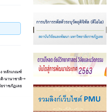
อง หลักเกณฑ์
ติ-นานาชาติ
ัยราชภัฏเลย