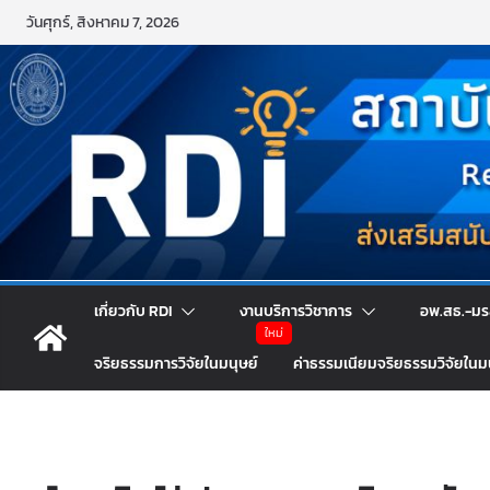
Skip
วันศุกร์, สิงหาคม 7, 2026
to
content
เกี่ยวกับ RDI
งานบริการวิชาการ
อพ.สธ.-มร
จริยธรรมการวิจัยในมนุษย์
ค่าธรรมเนียมจริยธรรมวิจัยในม