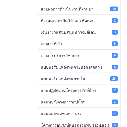
สรุปผลการดำเนินงานที่ผ่านมา
10
ห้องสมุดสถาบันวิจัยและพัฒนา
2
เงินรางวัลสนับสนุนนักวิจัยดีเด่น
3
เอกสารทั่วไป
5
เอกสารบริการวิชาการ
6
แบบฟอร์มแหล่งทุนภายนอก (สกสว.)
6
แบบฟอร์มแหล่งทุนภายใน
23
แผนปฏิบัติงานโครงการรักษ์น้ำฯ
2
แผ่นพับ/โครงการรักษ์น้ำฯ
2
แผนแม่บท อพ.สธ. - มรล.
4
โครงการอนุรักษ์พันธุกรรมพืชฯ (อพ.สธ.)
5