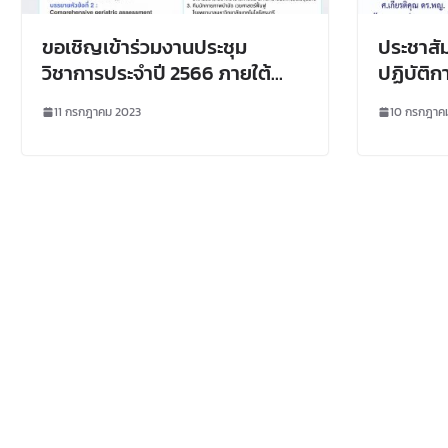
ขอเชิญเข้าร่วมงานประชุม
ประชาสั
วิชาการประจำปี 2566 ภายใต้
ปฏิบัติก
Theme “Good Health and
วิจัยในมน
11 กรกฎาคม 2023
10 กรกฎาค
Innovation for Elderly Care
Conference 2023 สร้างไลฟ์
สไตล์ใหม่ผู้สูงวัย ปรับตัว เรียนรู้
อยู่ร่วมกับ Disruptive
Innovation (Creating New
Lifestyle for Ageing
Populations : Adapting,
Learning, and Living with
Disruptive Innovation)”