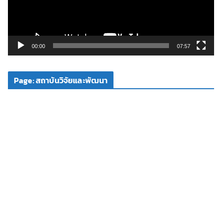
ไ
ฟ
ล์
วิ
00:00
07:57
ดี
โ
Page: สถาบันวิจัยและพัฒนา
อ