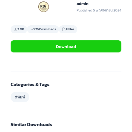
admin
Published 5 พฤศจิกายน 2024
2 MB
776 Downloads
1 Files
Download
Categories & Tags
ตีพิมพ์
Similar Downloads