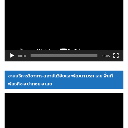
ว
เ
ล่
น
ไ
ฟ
ล์
วิ
00:00
16:05
ดี
โ
งานบริการวิชาการ สถาบันวิจัยและพัฒนา มรภ เลย พื้นที่
อ
พันธกิจ อ ปากชม จ เลย
ตั
ว
เ
ล่
น