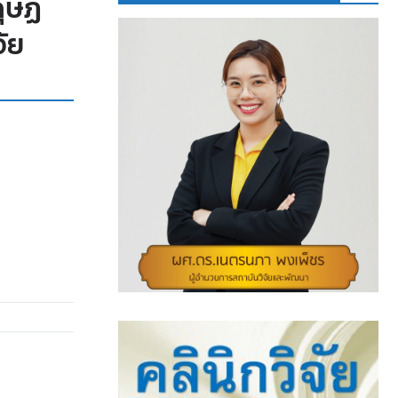
ุษฏี
ัย