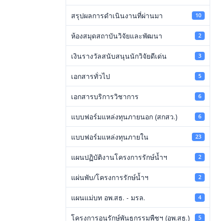
สรุปผลการดำเนินงานที่ผ่านมา
10
ห้องสมุดสถาบันวิจัยและพัฒนา
2
เงินรางวัลสนับสนุนนักวิจัยดีเด่น
3
เอกสารทั่วไป
5
เอกสารบริการวิชาการ
6
แบบฟอร์มแหล่งทุนภายนอก (สกสว.)
6
แบบฟอร์มแหล่งทุนภายใน
23
แผนปฏิบัติงานโครงการรักษ์น้ำฯ
2
แผ่นพับ/โครงการรักษ์น้ำฯ
2
แผนแม่บท อพ.สธ. - มรล.
4
โครงการอนุรักษ์พันธุกรรมพืชฯ (อพ.สธ.)
5