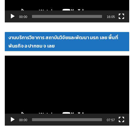
ฟ
ล์
วิ
00:00
16:05
ดี
โ
งานบริการวิชาการ สถาบันวิจัยและพัฒนา มรภ เลย พื้นที่
อ
พันธกิจ อ ปากชม จ เลย
ตั
ว
เ
ล่
น
ไ
ฟ
ล์
วิ
00:00
07:57
ดี
โ