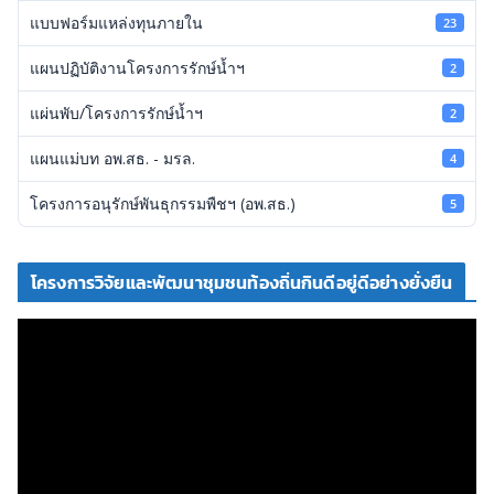
แบบฟอร์มแหล่งทุนภายใน
23
แผนปฏิบัติงานโครงการรักษ์น้ำฯ
2
แผ่นพับ/โครงการรักษ์น้ำฯ
2
แผนแม่บท อพ.สธ. - มรล.
4
โครงการอนุรักษ์พันธุกรรมพืชฯ (อพ.สธ.)
5
โครงการวิจัยและพัฒนาชุมชนท้องถิ่นกินดีอยู่ดีอย่างยั่งยืน
ตั
ว
เ
ล่
น
ไ