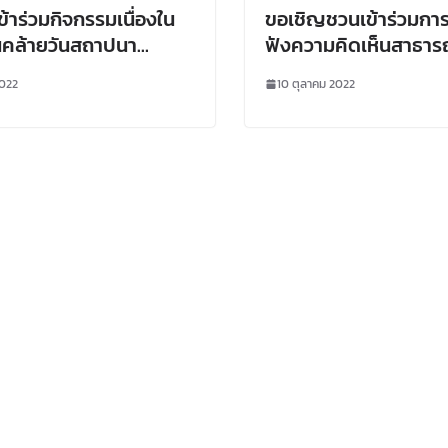
้าร่วมกิจกรรมเนื่องใน
ขอเชิญชวนเข้าร่วมการ
นคล้ายวันสถาปนา
ฟังความคิดเห็นสาธา
การวิจัยแห่งชาติ
(Public Hearing) “โค
2022
10 ตุลาคม 2022
ทำระเบียบ มาตราการ 
มาตรฐานที่เกี่ยวกับป
ประดิษฐ์ (Artificial
Intelligence : AI)”