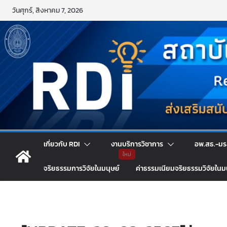
Skip
วันศุกร์, สิงหาคม 7, 2026
to
content
เกี่ยวกับ RDI
งานบริการวิชาการ
อพ.สธ.-มร
จริยธรรมการวิจัยในมนุษย์
ค่าธรรมเนียมจริยธรรมวิจัยในม