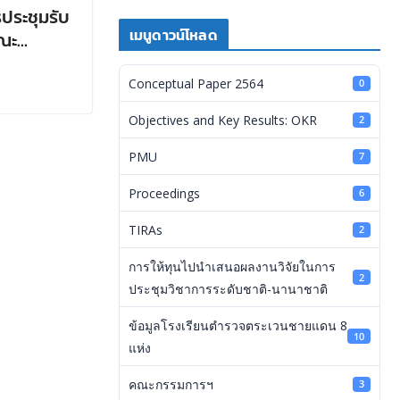
ประชุมรับ
เมนูดาวน์โหลด
รณะ
รงการจัด
และ
Conceptual Paper 2564
0
ัญญา
Objectives and Key Results: OKR
2
PMU
7
Proceedings
6
TIRAs
2
การให้ทุนไปนำเสนอผลงานวิจัยในการ
2
ประชุมวิชาการระดับชาติ-นานาชาติ
ข้อมูลโรงเรียนตำรวจตระเวนชายแดน 8
10
แห่ง
คณะกรรมการฯ
3