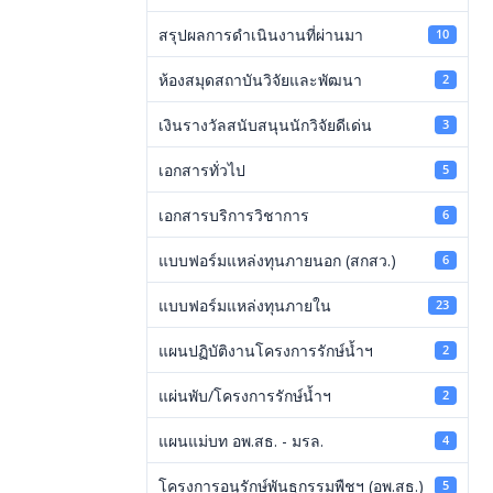
สรุปผลการดำเนินงานที่ผ่านมา
10
ห้องสมุดสถาบันวิจัยและพัฒนา
2
เงินรางวัลสนับสนุนนักวิจัยดีเด่น
3
เอกสารทั่วไป
5
เอกสารบริการวิชาการ
6
แบบฟอร์มแหล่งทุนภายนอก (สกสว.)
6
แบบฟอร์มแหล่งทุนภายใน
23
แผนปฏิบัติงานโครงการรักษ์น้ำฯ
2
แผ่นพับ/โครงการรักษ์น้ำฯ
2
แผนแม่บท อพ.สธ. - มรล.
4
โครงการอนุรักษ์พันธุกรรมพืชฯ (อพ.สธ.)
5