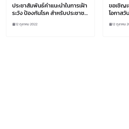
ประชาสัมพันธ์คำแนะนำในการเฝ้า
ขอเชิญเข
ระวัง ป้องกันโรค สำหรับประชาชน
โอกาสวั
องค์กร หน่วยงานภาครัฐ และ
สำนักงาน
12 ตุลาคม 2022
12 ตุลาคม 
เอกชนหลังการประกาศให้โรคติด
เชื้อโคโรนา 2019 หรือโรคโควิด 19
เป็นโรคติดต่อที่ต้องเฝ้าระวัง