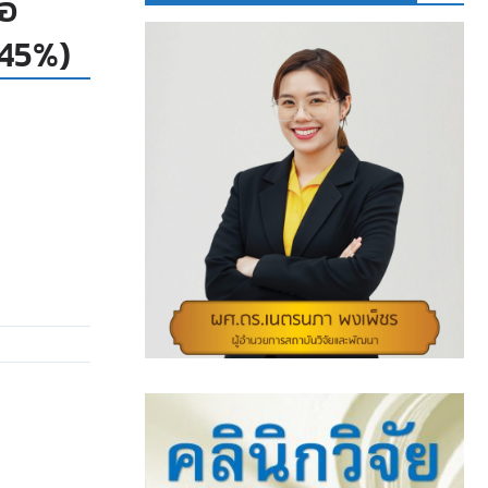
ขอ
(45%)