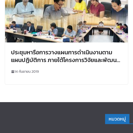
ประชุมหารือการวางแผนการดำเนินงานตาม
แผนปฏิบัติการ ภายใต้โครงการวิจัยและพัฒนา
ชุมชนท้องถิ่นกินดีอยู่ดีอย่างยั่งยืน
14 กันยายน 2019
หมวดหมู่