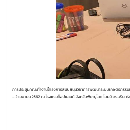
การประชุมคณะทำงานโครงการสนับสนุนวิชาการพัฒนาระบบเกษตรกรรมเพื่ออา
– 2 เมษายน 2562 ณ โรงแรมท็อปแลนด์ จังหวัดพิษณุโลก โดยมี ดร.วรินทร์