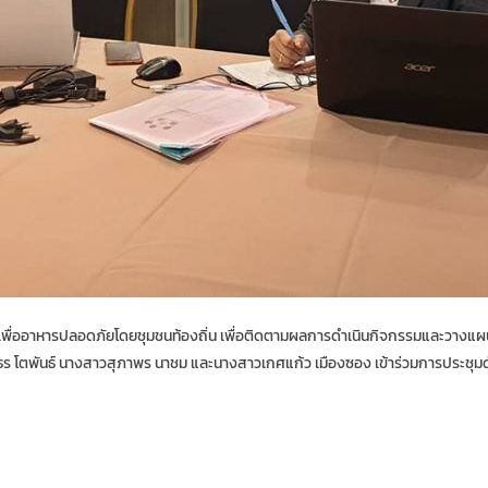
หารปลอดภัยโดยชุมชนท้องถิ่น เพื่อติดตามผลการดำเนินกิจกรรมและวางแผนการดำเ
ธร โตพันธ์ นางสาวสุภาพร นาชม และนางสาวเกศแก้ว เมืองซอง เข้าร่วมการประชุมด