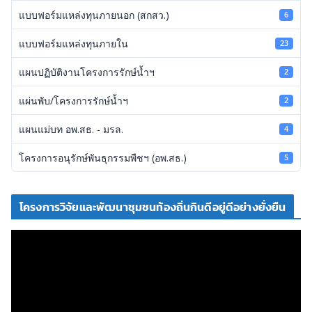
แบบฟอร์มแหล่งทุนภายนอก (สกสว.)
6
แบบฟอร์มแหล่งทุนภายใน
23
แผนปฏิบัติงานโครงการรักษ์น้ำฯ
2
แผ่นพับ/โครงการรักษ์น้ำฯ
2
แผนแม่บท อพ.สธ. - มรล.
4
โครงการอนุรักษ์พันธุกรรมพืชฯ (อพ.สธ.)
5
โครงการวิจัยและพัฒนาชุมชนท้องถิ่นกินดีอยู่ดีอย่างยั่งยืน
ตั
ว
เ
ล่
น