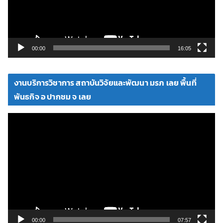
ไ
ฟ
ล์
วิ
00:00
16:05
ดี
โ
งานบริการวิชาการ สถาบันวิจัยและพัฒนา มรภ เลย พื้นที่
อ
พันธกิจ อ ปากชม จ เลย
ตั
ว
เ
ล่
น
ไ
ฟ
ล์
วิ
00:00
07:57