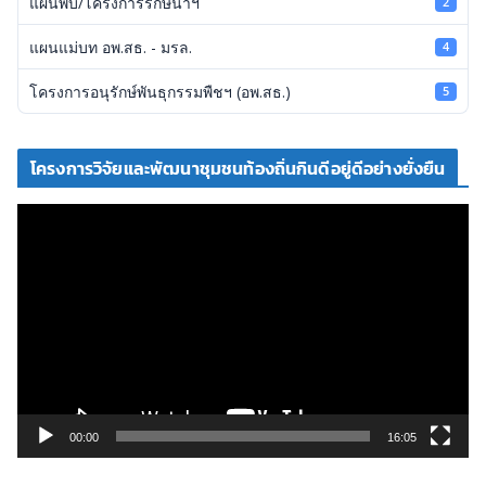
แผ่นพับ/โครงการรักษ์น้ำฯ
2
แผนแม่บท อพ.สธ. - มรล.
4
โครงการอนุรักษ์พันธุกรรมพืชฯ (อพ.สธ.)
5
โครงการวิจัยและพัฒนาชุมชนท้องถิ่นกินดีอยู่ดีอย่างยั่งยืน
ตั
ว
เ
ล่
น
ไ
ฟ
ล์
วิ
00:00
16:05
ดี