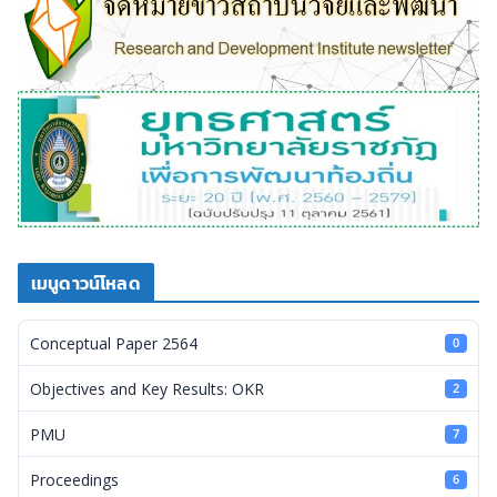
เมนูดาวน์โหลด
Conceptual Paper 2564
0
Objectives and Key Results: OKR
2
PMU
7
Proceedings
6