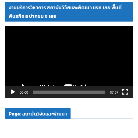
โ
งานบริการวิชาการ สถาบันวิจัยและพัฒนา มรภ เลย พื้นที่
อ
พันธกิจ อ ปากชม จ เลย
ตั
ว
เ
ล่
น
ไ
ฟ
ล์
วิ
00:00
07:57
ดี
โ
Page: สถาบันวิจัยและพัฒนา
อ