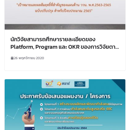
นักวิจัยสามารถศึกษารายละเอียดของ
Platform, Program และ OKR ของการวิจัยตาม
เอกสาร “เป้าหมายและผลสัมฤทธิ์ที่สำคัญของ
26 พฤศจิกายน 2020
แผนด้าน ววน. พ.ศ.2563-2565 ฉบับปรับปรุง
สำหรับปีงบประมาณ 2565”