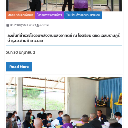
สถาบันวิจัยและพัฒนา
โครงการพระราชดำริฯ
โรงเรียนตำรวจตะเวนชายแดน
20 กรกฎาคม 2023
admin
ลงพื้นที่สำรวจโรงอบพลังงานแสงอาทิตย์ ณ โรงเรียน ตชด.เฉลิมราษฏร์
บำรุง อ.ด่านซ้าย จ.เลย
วันที่ 30 มิถุนายน 2
Read More