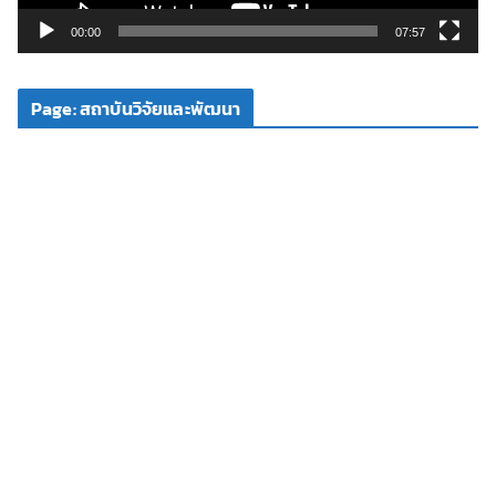
ล์
วิ
00:00
07:57
ดี
โ
Page: สถาบันวิจัยและพัฒนา
อ