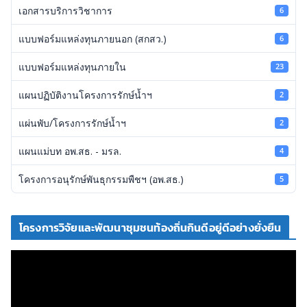
เอกสารบริการวิชาการ
6
แบบฟอร์มแหล่งทุนภายนอก (สกสว.)
6
แบบฟอร์มแหล่งทุนภายใน
23
แผนปฏิบัติงานโครงการรักษ์น้ำฯ
2
แผ่นพับ/โครงการรักษ์น้ำฯ
2
แผนแม่บท อพ.สธ. - มรล.
4
โครงการอนุรักษ์พันธุกรรมพืชฯ (อพ.สธ.)
5
โครงการวิจัยและพัฒนาชุมชนท้องถิ่นกินดีอยู่ดีอย่างยั่งยืน
ตั
ว
เ