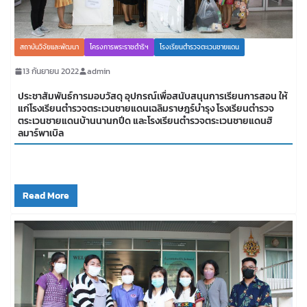
สถาบันวิจัยและพัฒนา
โครงการพระราชดำริฯ
โรงเรียนตำรวจตะเวนชายแดน
13 กันยายน 2022
admin
ประชาสัมพันธ์การมอบวัสดุ อุปกรณ์เพื่อสนับสนุนการเรียนการสอน ให้
แก่โรงเรียนตำรวจตระเวนชายแดนเฉลิมราษฎร์บำรุง โรงเรียนตำรวจ
ตระเวนชายแดนบ้านนานกปีด และโรงเรียนตำรวจตระเวนชายแดนฮิ
ลมาร์พาเบิล
Read More