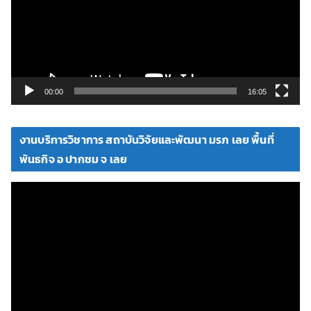
ล่
น
ไ
ฟ
ล์
วิ
00:00
16:05
ดี
โ
งานบริการวิชาการ สถาบันวิจัยและพัฒนา มรภ เลย พื้นที่
อ
พันธกิจ อ ปากชม จ เลย
ตั
ว
เ
ล่
น
ไ
ฟ