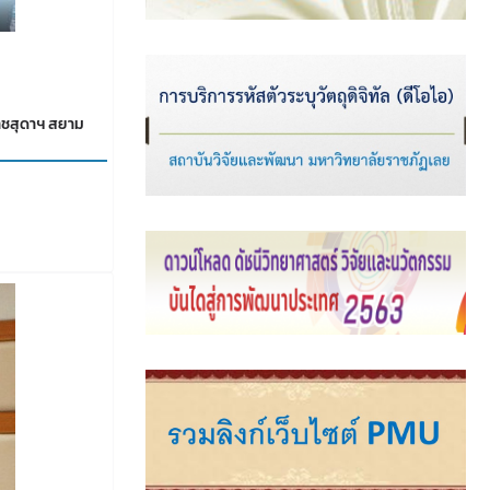
าชสุดาฯ สยาม