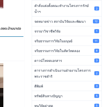
คำสั่งแต่งตั้งคณะทำงานโครงการรักษ์
2
น้ำฯ
จดหมายข่าว สถาบันวิจัยและพัฒนา
12
ร.ตชด.บ้านนาปอ
จรรยาวิชาชีพวิจัย
1
จริยธรรมการวิจัยในมนุษย์
11
จริยธรรมการวิจัยในสัตว์ทดลอง
8
ดาวน์โหลดเอกสาร
3
ตารางการดำเนินงานฝ่ายงานโครงการ
2
พระราชดำริ
ตีพิมพ์
3
ทรัพย์สินทางปัญญา
5
ทุนวิจัยล่าสุด
5