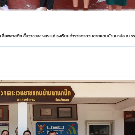
ุบาล สื่อพลาสติก ชั้นวางของ ฯลฯ แก่โรงเรียนตำรวจตระเวนชายแดนบ้านนาปอ ณ ร