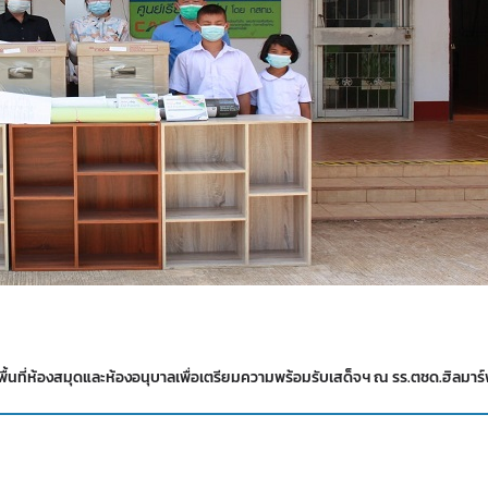
ื้นที่ห้องสมุดและห้องอนุบาลเพื่อเตรียมความพร้อมรับเสด็จฯ ณ รร.ตชด.ฮิลมาร์