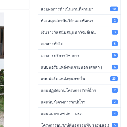
สรุปผลการดำเนินงานที่ผ่านมา
10
ห้องสมุดสถาบันวิจัยและพัฒนา
2
เงินรางวัลสนับสนุนนักวิจัยดีเด่น
3
เอกสารทั่วไป
5
เอกสารบริการวิชาการ
6
แบบฟอร์มแหล่งทุนภายนอก (สกสว.)
6
แบบฟอร์มแหล่งทุนภายใน
23
แผนปฏิบัติงานโครงการรักษ์น้ำฯ
2
แผ่นพับ/โครงการรักษ์น้ำฯ
2
แผนแม่บท อพ.สธ. - มรล.
4
โครงการอนุรักษ์พันธุกรรมพืชฯ (อพ.สธ.)
5