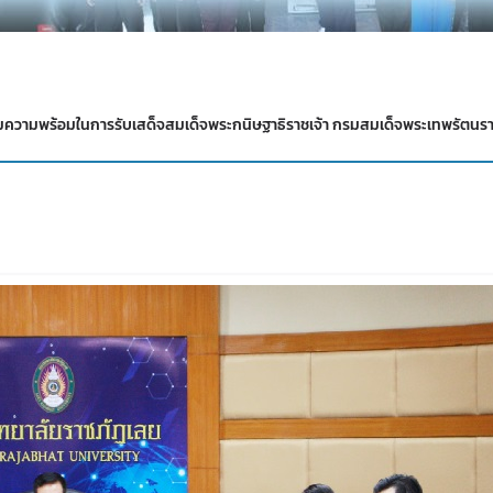
ความพร้อมในการรับเสด็จสมเด็จพระกนิษฐาธิราชเจ้า กรมสมเด็จพระเทพรัตนร