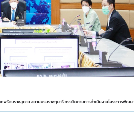
พระเทพรัตนราชสุดาฯ สยามบรมราชกุมารี ทรงติดตามการดำเนินงานโครงการพัฒน