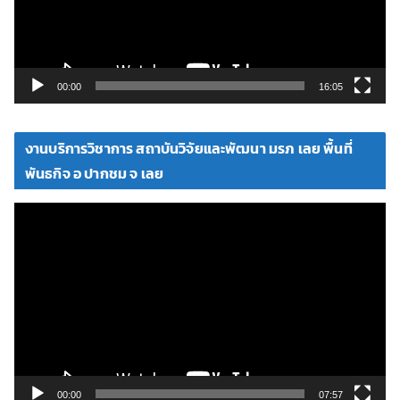
ไ
ฟ
ล์
วิ
00:00
16:05
ดี
โ
งานบริการวิชาการ สถาบันวิจัยและพัฒนา มรภ เลย พื้นที่
อ
พันธกิจ อ ปากชม จ เลย
ตั
ว
เ
ล่
น
ไ
ฟ
ล์
วิ
00:00
07:57