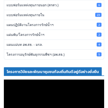
แบบฟอร์มแหล่งทุนภายนอก (สกสว.)
6
แบบฟอร์มแหล่งทุนภายใน
23
แผนปฏิบัติงานโครงการรักษ์น้ำฯ
2
แผ่นพับ/โครงการรักษ์น้ำฯ
2
แผนแม่บท อพ.สธ. - มรล.
4
โครงการอนุรักษ์พันธุกรรมพืชฯ (อพ.สธ.)
5
โครงการวิจัยและพัฒนาชุมชนท้องถิ่นกินดีอยู่ดีอย่างยั่งยืน
ตั
ว
เ
ล่
น