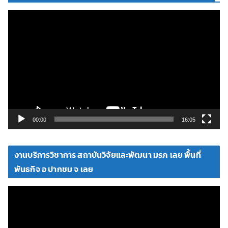
ตั
ว
เ
ล่
น
ไ
ฟ
ล์
วิ
00:00
16:05
ดี
โ
งานบริการวิชาการ สถาบันวิจัยและพัฒนา มรภ เลย พื้นที่
อ
พันธกิจ อ ปากชม จ เลย
ตั
ว
เ