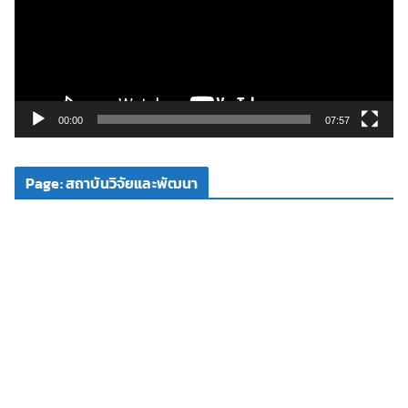
ล่
น
ไ
ฟ
ล์
วิ
00:00
07:57
ดี
โ
Page: สถาบันวิจัยและพัฒนา
อ