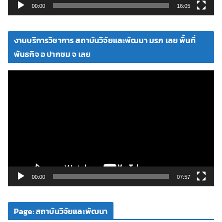
วิ
00:00
16:05
ดี
โ
งานบริการวิชาการ สถาบันวิจัยและพัฒนา มรภ เลย พื้นที่
อ
พันธกิจ อ ปากชม จ เลย
ตั
ว
เ
ล่
น
ไ
ฟ
ล์
วิ
00:00
07:57
ดี
โ
Page: สถาบันวิจัยและพัฒนา
อ