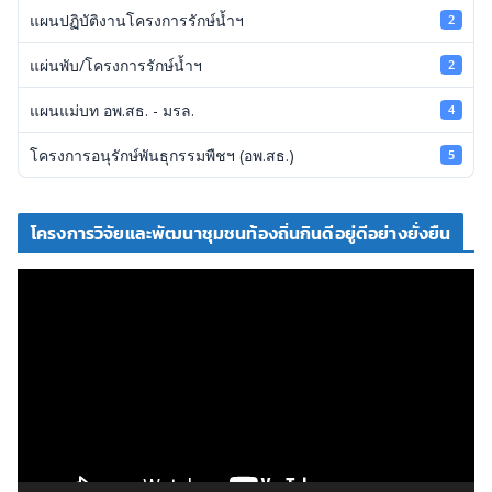
แผนปฏิบัติงานโครงการรักษ์น้ำฯ
2
แผ่นพับ/โครงการรักษ์น้ำฯ
2
แผนแม่บท อพ.สธ. - มรล.
4
โครงการอนุรักษ์พันธุกรรมพืชฯ (อพ.สธ.)
5
โครงการวิจัยและพัฒนาชุมชนท้องถิ่นกินดีอยู่ดีอย่างยั่งยืน
ตั
ว
เ
ล่
น
ไ
ฟ
ล์