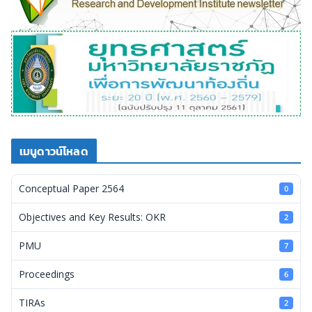
เมนูดาวน์โหลด
Conceptual Paper 2564
0
Objectives and Key Results: OKR
2
PMU
7
Proceedings
6
TIRAs
2