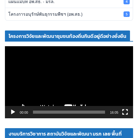
แผนแม่บท อพ.สธ. - มรล.
4
โครงการอนุรักษ์พันธุกรรมพืชฯ (อพ.สธ.)
5
โครงการวิจัยและพัฒนาชุมชนท้องถิ่นกินดีอยู่ดีอย่างยั่งยืน
ตั
ว
เ
ล่
น
ไ
ฟ
ล์
วิ
00:00
16:05
ดี
โ
งานบริการวิชาการ สถาบันวิจัยและพัฒนา มรภ เลย พื้นที่
อ