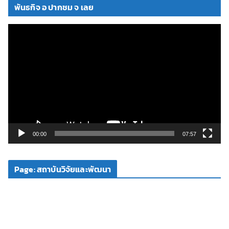
พันธกิจ อ ปากชม จ เลย
ตั
ว
เ
ล่
น
ไ
ฟ
ล์
วิ
00:00
07:57
ดี
โ
Page: สถาบันวิจัยและพัฒนา
อ