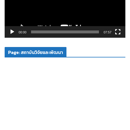
น
ไ
ฟ
ล์
วิ
00:00
07:57
ดี
โ
Page: สถาบันวิจัยและพัฒนา
อ