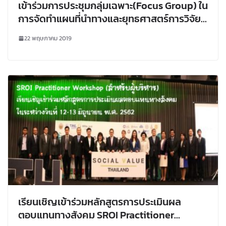
เข้าร่วมการประชุม​กลุ่ม​เฉพาะ​(Focus Group)​ ใน
การจัด​ทำแผน​ที่นำทาง​และยุทธศาสตร์​การวิจัย
และนวัตกรรมฯ
22 พฤษภาคม 2019
เรียนเชิญเข้าร่วมหลักสูตรการประเมินผล
ตอบแทนทางสังคม SROI Practitioner