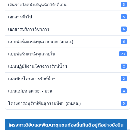
เงินรางวัลสนับสนุนนักวิจัยดีเด่น
3
เอกสารทั่วไป
5
เอกสารบริการวิชาการ
6
แบบฟอร์มแหล่งทุนภายนอก (สกสว.)
6
แบบฟอร์มแหล่งทุนภายใน
23
แผนปฏิบัติงานโครงการรักษ์น้ำฯ
2
แผ่นพับ/โครงการรักษ์น้ำฯ
2
แผนแม่บท อพ.สธ. - มรล.
4
โครงการอนุรักษ์พันธุกรรมพืชฯ (อพ.สธ.)
5
โครงการวิจัยและพัฒนาชุมชนท้องถิ่นกินดีอยู่ดีอย่างยั่งยืน