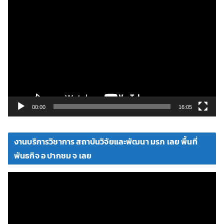
ตั
ว
เ
ล่
น
ไ
ฟ
ล์
วิ
00:00
16:05
ดี
โ
งานบริการวิชาการ สถาบันวิจัยและพัฒนา มรภ เลย พื้นที่
อ
พันธกิจ อ ปากชม จ เลย
ตั
ว
เ
ล่