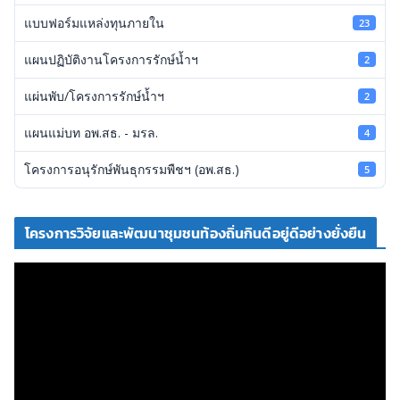
แบบฟอร์มแหล่งทุนภายใน
23
แผนปฏิบัติงานโครงการรักษ์น้ำฯ
2
แผ่นพับ/โครงการรักษ์น้ำฯ
2
แผนแม่บท อพ.สธ. - มรล.
4
โครงการอนุรักษ์พันธุกรรมพืชฯ (อพ.สธ.)
5
โครงการวิจัยและพัฒนาชุมชนท้องถิ่นกินดีอยู่ดีอย่างยั่งยืน
ตั
ว
เ
ล่
น
ไ