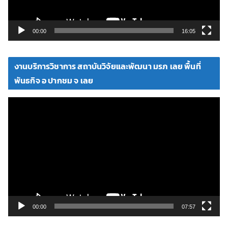
ฟ
ล์
วิ
00:00
16:05
ดี
โ
งานบริการวิชาการ สถาบันวิจัยและพัฒนา มรภ เลย พื้นที่
อ
พันธกิจ อ ปากชม จ เลย
ตั
ว
เ
ล่
น
ไ
ฟ
ล์
วิ
00:00
07:57
ดี