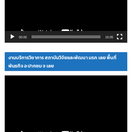
น
ไ
ฟ
ล์
วิ
00:00
16:05
ดี
โ
งานบริการวิชาการ สถาบันวิจัยและพัฒนา มรภ เลย พื้นที่
อ
พันธกิจ อ ปากชม จ เลย
ตั
ว
เ
ล่
น
ไ
ฟ
ล์