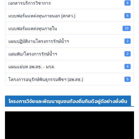
เอกสารบริการวิชาการ
6
แบบฟอร์มแหล่งทุนภายนอก (สกสว.)
6
แบบฟอร์มแหล่งทุนภายใน
23
แผนปฏิบัติงานโครงการรักษ์น้ำฯ
2
แผ่นพับ/โครงการรักษ์น้ำฯ
2
แผนแม่บท อพ.สธ. - มรล.
4
โครงการอนุรักษ์พันธุกรรมพืชฯ (อพ.สธ.)
5
โครงการวิจัยและพัฒนาชุมชนท้องถิ่นกินดีอยู่ดีอย่างยั่งยืน
ตั
ว
เ
ล่