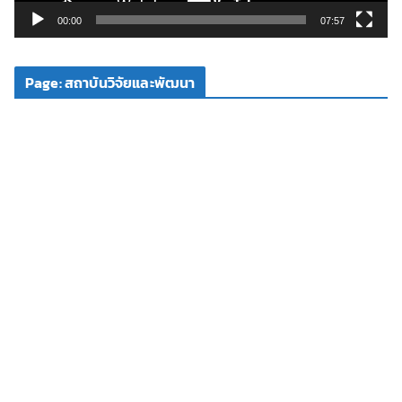
วิ
00:00
07:57
ดี
โ
Page: สถาบันวิจัยและพัฒนา
อ