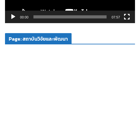
ฟ
ล์
วิ
00:00
07:57
ดี
โ
Page: สถาบันวิจัยและพัฒนา
อ