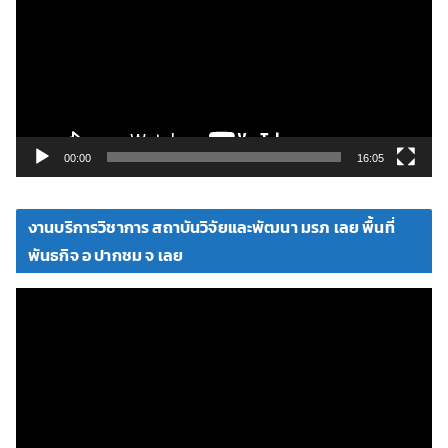
เ
ล่
น
ไ
ฟ
ล์
วิ
00:00
16:05
ดี
โ
งานบริการวิชาการ สถาบันวิจัยและพัฒนา มรภ เลย พื้นที่
อ
พันธกิจ อ ปากชม จ เลย
ตั
ว
เ
ล่
น
ไ