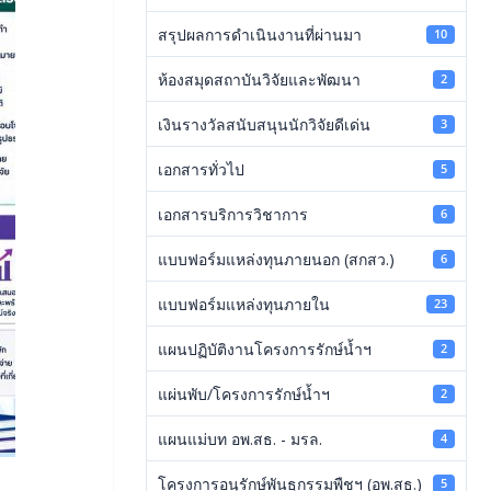
สรุปผลการดำเนินงานที่ผ่านมา
10
ห้องสมุดสถาบันวิจัยและพัฒนา
2
เงินรางวัลสนับสนุนนักวิจัยดีเด่น
3
เอกสารทั่วไป
5
เอกสารบริการวิชาการ
6
แบบฟอร์มแหล่งทุนภายนอก (สกสว.)
6
แบบฟอร์มแหล่งทุนภายใน
23
แผนปฏิบัติงานโครงการรักษ์น้ำฯ
2
แผ่นพับ/โครงการรักษ์น้ำฯ
2
แผนแม่บท อพ.สธ. - มรล.
4
โครงการอนุรักษ์พันธุกรรมพืชฯ (อพ.สธ.)
5