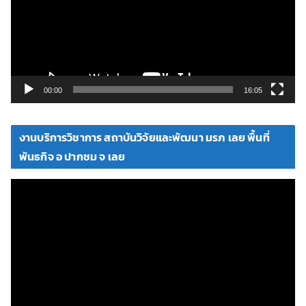
ล่
น
ไ
ฟ
ล์
วิ
00:00
16:05
ดี
โ
งานบริการวิชาการ สถาบันวิจัยและพัฒนา มรภ เลย พื้นที่
อ
พันธกิจ อ ปากชม จ เลย
ตั
ว
เ
ล่
น
ไ
ฟ