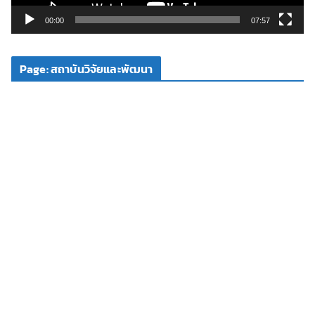
ล์
วิ
00:00
07:57
ดี
โ
Page: สถาบันวิจัยและพัฒนา
อ