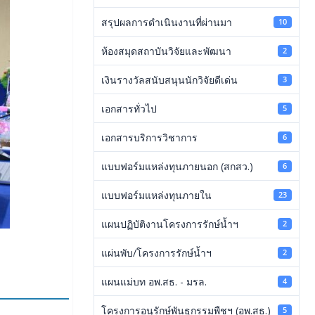
สรุปผลการดำเนินงานที่ผ่านมา
10
ห้องสมุดสถาบันวิจัยและพัฒนา
2
เงินรางวัลสนับสนุนนักวิจัยดีเด่น
3
เอกสารทั่วไป
5
เอกสารบริการวิชาการ
6
แบบฟอร์มแหล่งทุนภายนอก (สกสว.)
6
แบบฟอร์มแหล่งทุนภายใน
23
แผนปฏิบัติงานโครงการรักษ์น้ำฯ
2
แผ่นพับ/โครงการรักษ์น้ำฯ
2
แผนแม่บท อพ.สธ. - มรล.
4
โครงการอนุรักษ์พันธุกรรมพืชฯ (อพ.สธ.)
5